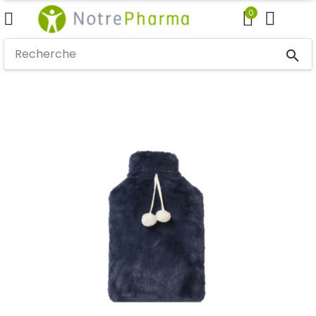
0
search