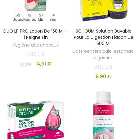
52
12
27
14
Jours
Heures
Min
Sec
DUO LP PRO Lotion De 150 Ml +
SCHOUM Solution Buvable
1 Peigne Fin
Pour La Digestion Flacon De
500 Ml
Hygiène des cheveux
Gastroentérologie, estomac,
digestion
14,31 €
18,31 €
9,90 €