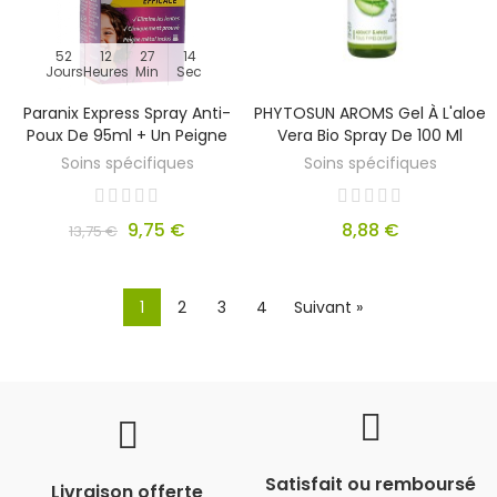
52
12
27
14
Jours
Heures
Min
Sec
Paranix Express Spray Anti-
PHYTOSUN AROMS Gel À L'aloe
Poux De 95ml + Un Peigne
Vera Bio Spray De 100 Ml
Soins spécifiques
Soins spécifiques
9,75 €
8,88 €
13,75 €
1
2
3
4
Suivant »
Satisfait ou remboursé
Livraison offerte