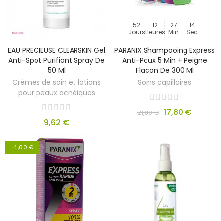
52
12
27
14
Jours
Heures
Min
Sec
EAU PRECIEUSE CLEARSKIN Gel
PARANIX Shampooing Express
Anti-Spot Purifiant Spray De
Anti-Poux 5 Min + Peigne
50 Ml
Flacon De 300 Ml
Crèmes de soin et lotions
Soins capillaires
pour peaux acnéiques
17,80 €
21,80 €
9,62 €
-4,00 €