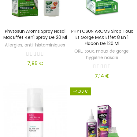
Phytosun Aroms Spray Nasal
PHYTOSUN AROMS Sirop Toux
Max Effet 4en1 Spray De 20 Ml
Et Gorge MAX Effet 8 En 1
Flacon De 120 Ml
Allergies, anti-histaminiques
ORL, toux, maux de gorge,
hygiène nasale
7,85 €
7,14 €
-4,00 €