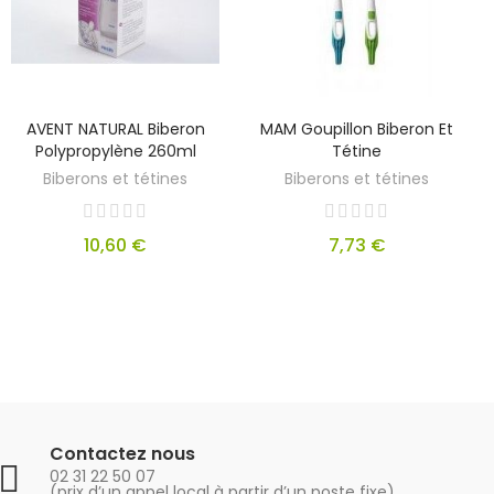
AVENT NATURAL Biberon
MAM Goupillon Biberon Et
Polypropylène 260ml
Tétine
Biberons et tétines
Biberons et tétines
10,60 €
7,73 €
Contactez nous
02 31 22 50 07
(prix d’un appel local à partir d’un poste fixe)