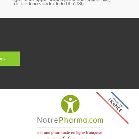
du lundi au vendredi de 9h à 18h
nner