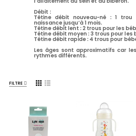
l’allaitement au sein et au biberon.
Débit :
Tétine débit nouveau-né : 1 trou
naissance jusqu’à 1 mois.
Tétine débit lent : 2 trous pour les béb
Tétine débit moyen : 3 trous pour les 
Tétine débit rapide : 4 trous pour béb
Les âges sont approximatifs car le
rythmes différents.
FILTRE