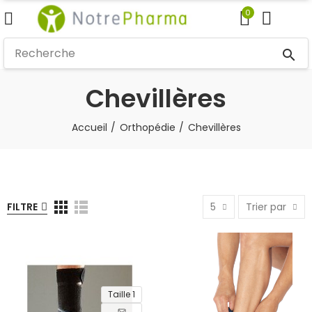
0
search
Chevillères
Accueil
Orthopédie
Chevillères
FILTRE
5
Trier par
Taille 1