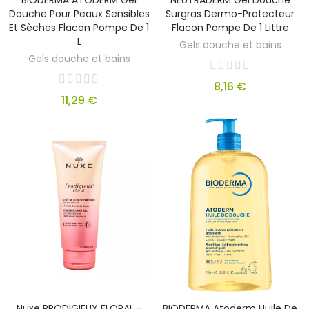
BIODERMA ATODERM Gel
NEUTRADERM Gel Douche
Douche Pour Peaux Sensibles
Surgras Dermo-Protecteur
Et Sèches Flacon Pompe De 1
Flacon Pompe De 1 Littre
L
Gels douche et bains
Gels douche et bains
8,16 €
11,29 €
Nuxe PRODIGIEUX FLORAL -
BIODERMA Atoderm Huile De