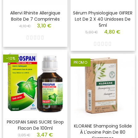
Allervi Rhinite Allergique
Sérum Physiologique GIFRER
Boite De 7 Comprimés
Lot De 2 X 40 Unidoses De
3,10 €
5ml
4,10 €
4,80 €
5,80 €
-10%
PROMO
PROSPAN SANS SUCRE Sirop
KLORANE Shampoing Solide
Flacon De 100ml
À L'avoine Pain De 80
3,47 €
3,85 €