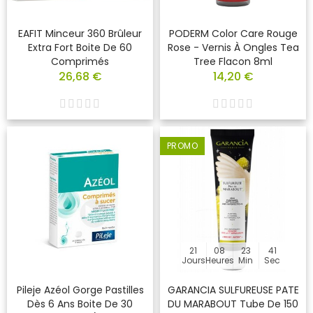
EAFIT Minceur 360 Brûleur
PODERM Color Care Rouge
Extra Fort Boite De 60
Rose - Vernis À Ongles Tea
Comprimés
Tree Flacon 8ml
26,68 €
14,20 €
PROMO
21
08
23
40
Jours
Heures
Min
Sec
Pileje Azéol Gorge Pastilles
GARANCIA SULFUREUSE PATE
Dès 6 Ans Boite De 30
DU MARABOUT Tube De 150