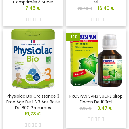
Comprimés À Sucer
Ml
7,45 €
16,40 €
23,40 €
-10%
Physiolac Bio Croissance 3
PROSPAN SANS SUCRE Sirop
Eme Age De 1 À 3 Ans Boite
Flacon De 100ml
De 800 Grammes
3,47 €
3,85 €
19,78 €