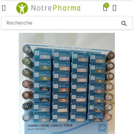
0
search