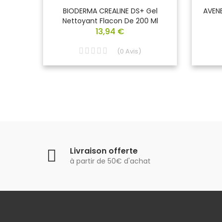
von
BIODERMA CREALINE DS+ Gel
AVEN
le
Nettoyant Flacon De 200 Ml
e 1 L
13,94 €
(
0
Avis
)
Livraison offerte
à partir de 50€ d'achat