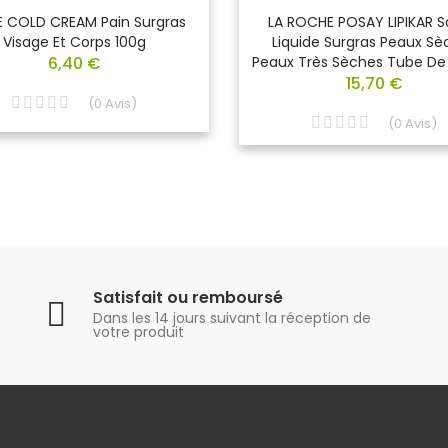
E COLD CREAM Pain Surgras
LA ROCHE POSAY LIPIKAR 
Visage Et Corps 100g
Liquide Surgras Peaux Sè
6,40 €
Peaux Très Sèches Tube D
15,70 €
(
0
Avis
)
(
0
Avis
)
Satisfait ou remboursé
Dans les 14 jours suivant la réception de
votre produit