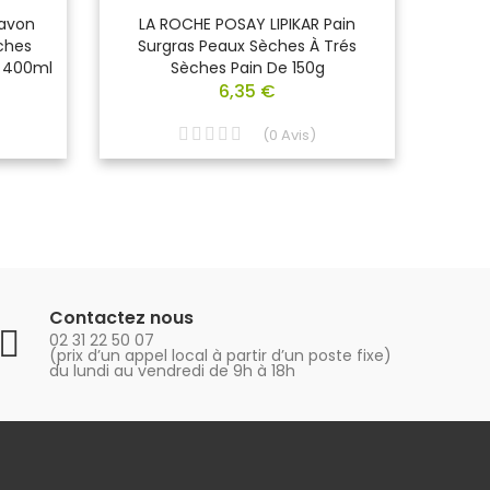
Savon
LA ROCHE POSAY LIPIKAR Pain
SAFO
ches
Surgras Peaux Sèches À Trés
Dou
e 400ml
Sèches Pain De 150g
6,35 €
(
0
Avis
)
Contactez nous
02 31 22 50 07
(prix d’un appel local à partir d’un poste fixe)
du lundi au vendredi de 9h à 18h