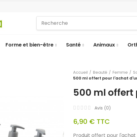
Forme et bien-être
Santé
Animaux
Ort
Accueil
Beauté
Femme
S
500 ml offert pour l'achat d'un
500 ml offert 
Avis (
0
)
6,90 €
TTC
Produit offert pour l'acha