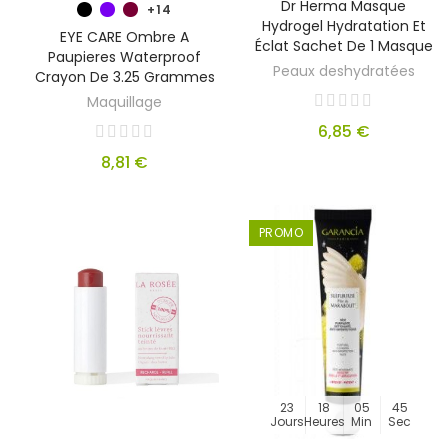
Dr Herma Masque
+14
Hydrogel Hydratation Et
EYE CARE Ombre A
Éclat Sachet De 1 Masque
Paupieres Waterproof
Peaux deshydratées
Crayon De 3.25 Grammes
Maquillage
6,85 €
8,81 €
PROMO
23
18
05
44
Jours
Heures
Min
Sec