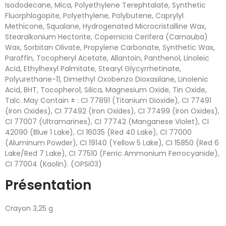
Isododecane, Mica, Polyethylene Terephtalate, Synthetic
Fluorphlogopite, Polyethylene, Polybutene, Caprylyl
Methicone, Squalane, Hydrogenated Microcristalline Wax,
Stearalkonium Hectorite, Copernicia Cerifera (Carnauba)
Wax, Sorbitan Olivate, Propylene Carbonate, Synthetic Wax,
Paraffin, Tocopheryl Acetate, Allantoin, Panthenol, Linoleic
Acid, Ethylhexyl Palmitate, Stearyl Glycyrrhetinate,
Polyurethane-11, Dimethyl Oxobenzo Dioxasilane, Linolenic
Acid, BHT, Tocopherol, Silica, Magnesium Oxide, Tin Oxide,
Talc. May Contain ± : CI 77891 (Titanium Dioxide), CI 77491
(Iron Oxides), CI 77492 (Iron Oxides), CI 77499 (Iron Oxides),
CI 77007 (Ultramarines), CI 77742 (Manganese Violet), CI
42090 (Blue 1 Lake), CI 16035 (Red 40 Lake), CI 77000
(Aluminum Powder), CI 19140 (Yellow 5 Lake), CI 15850 (Red 6
Lake/Red 7 Lake), CI 77510 (Ferric Ammonium Ferrocyanide),
CI 77004 (Kaolin). (OPSi03)
Présentation
Crayon 3,25 g