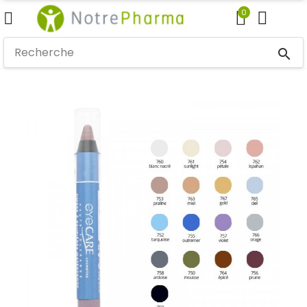
0
search