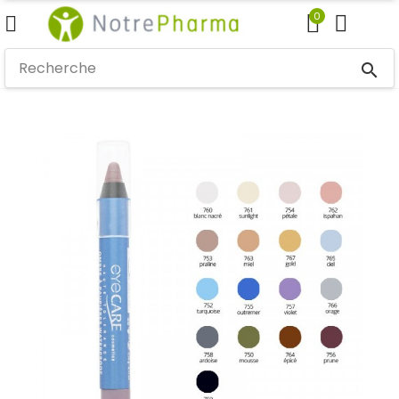
0
search