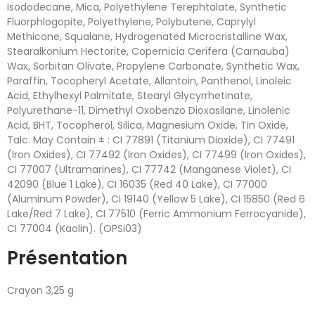
Isododecane, Mica, Polyethylene Terephtalate, Synthetic
Fluorphlogopite, Polyethylene, Polybutene, Caprylyl
Methicone, Squalane, Hydrogenated Microcristalline Wax,
Stearalkonium Hectorite, Copernicia Cerifera (Carnauba)
Wax, Sorbitan Olivate, Propylene Carbonate, Synthetic Wax,
Paraffin, Tocopheryl Acetate, Allantoin, Panthenol, Linoleic
Acid, Ethylhexyl Palmitate, Stearyl Glycyrrhetinate,
Polyurethane-11, Dimethyl Oxobenzo Dioxasilane, Linolenic
Acid, BHT, Tocopherol, Silica, Magnesium Oxide, Tin Oxide,
Talc. May Contain ± : CI 77891 (Titanium Dioxide), CI 77491
(Iron Oxides), CI 77492 (Iron Oxides), CI 77499 (Iron Oxides),
CI 77007 (Ultramarines), CI 77742 (Manganese Violet), CI
42090 (Blue 1 Lake), CI 16035 (Red 40 Lake), CI 77000
(Aluminum Powder), CI 19140 (Yellow 5 Lake), CI 15850 (Red 6
Lake/Red 7 Lake), CI 77510 (Ferric Ammonium Ferrocyanide),
CI 77004 (Kaolin). (OPSi03)
Présentation
Crayon 3,25 g