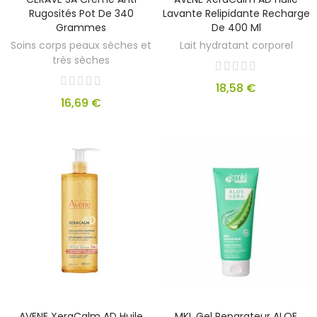
Rugosités Pot De 340
Lavante Relipidante Recharge
Grammes
De 400 Ml
Soins corps peaux sèches et
Lait hydratant corporel
très sèches
18,58 €
16,69 €
AVENE XeraCalm AD Huile
MKL Gel Reparateur ALOE