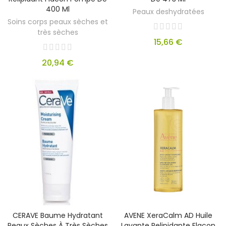
400 Ml
Peaux deshydratées
Soins corps peaux sèches et
très sèches
15,66 €
20,94 €
CERAVE Baume Hydratant
AVENE XeraCalm AD Huile
Peaux Sèches À Très Sèches
Lavante Relipidante Flacon