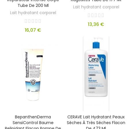
Tube De 200 Ml
Lait hydratant corporel
Lait hydratant corporel
13,36 €
16,07 €
BepanthenDerma
CERAVE Lait Hydratant Peaux
SensiControl Baume
Sèches À Très Sèches Flacon
Relipidant Flacon Pompe De
De 473 Ml