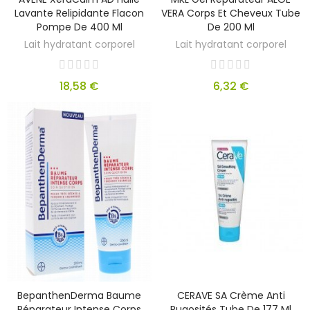
Lavante Relipidante Flacon
VERA Corps Et Cheveux Tube
Pompe De 400 Ml
De 200 Ml
Lait hydratant corporel
Lait hydratant corporel
18,58 €
6,32 €
BepanthenDerma Baume
CERAVE SA Crème Anti
Réparateur Intense Corps
Rugosités Tube De 177 Ml