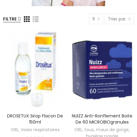
FILTRE
11
Trier par
DROSETUX Sirop Flacon De
NUIZZ Anti-Ronflement Boite
150ml
De 60 MICROBIOgranules
ORL, Voies respiratoires
ORL, toux, maux de gorge,
hygiène nasale