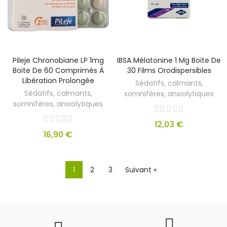
Pileje Chronobiane LP 1mg
IBSA Mélatonine 1 Mg Boite De
Boite De 60 Comprimés À
30 Films Orodispersibles
Libération Prolongée
Sédatifs, calmants,
Sédatifs, calmants,
somnifères, anxiolytiques
somnifères, anxiolytiques
12,03 €
16,90 €
1
2
3
Suivant »