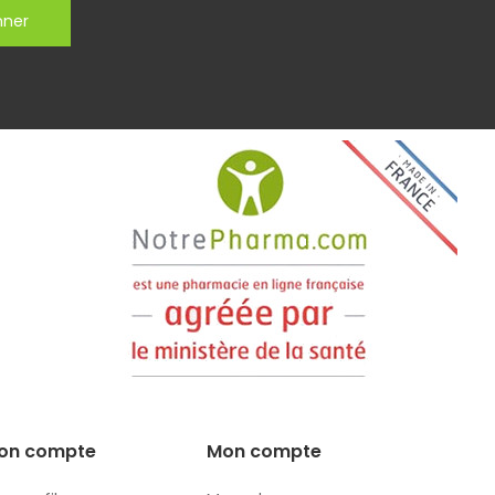
nner
on compte
Mon compte