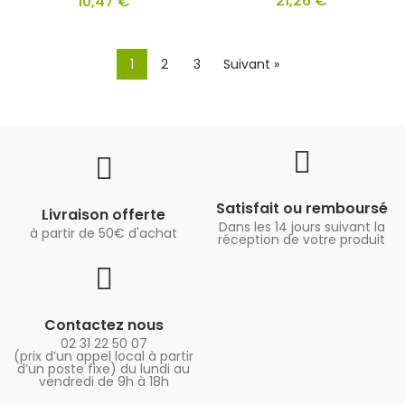
21,26 €
10,47 €
1
2
3
Suivant »
Satisfait ou remboursé
Livraison offerte
Dans les 14 jours suivant la
à partir de 50€ d'achat
réception de votre produit
Contactez nous
02 31 22 50 07
(prix d’un appel local à partir
d’un poste fixe) du lundi au
vendredi de 9h à 18h