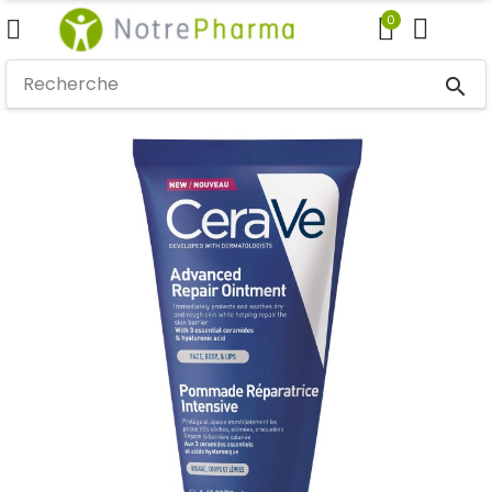
0
search