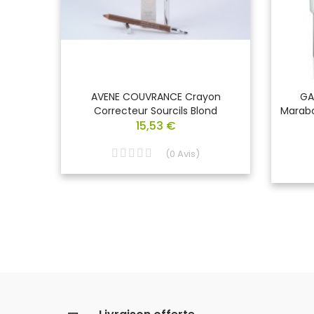
res
AVENE COUVRANCE Crayon
GA
.25
Correcteur Sourcils Blond
Marab
15,53 €
(
0
Avis
)