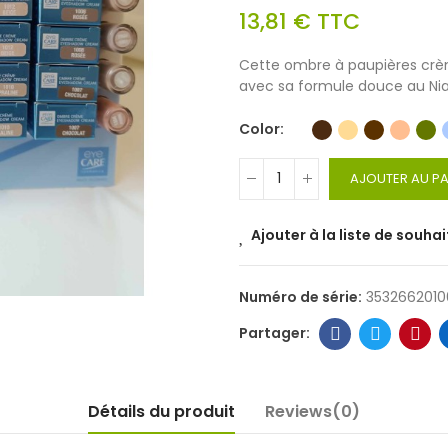
13,81 €
TTC
Cette ombre à paupières crème
avec sa formule douce au Niac
Color
AJOUTER AU PA
Ajouter à la liste de souhai
Numéro de série:
353266201
Détails du produit
Reviews(0)