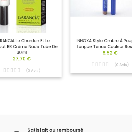
RANCIA Le Chardon Et Le
INNOXA Stylo Ombre À Pau
out BB Crème Nude Tube De
Longue Tenue Couleur Ros
30ml
8,52 €
27,70 €
(
0
Avis
)
(
0
Avis
)
Satisfait ou remboursé