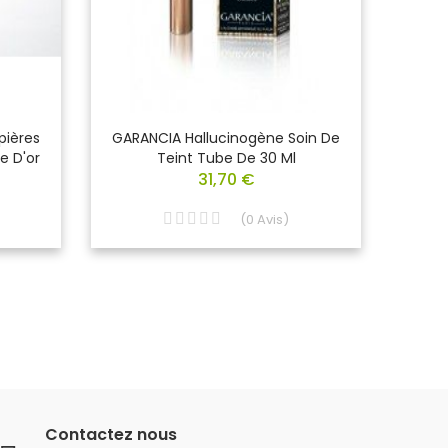
pières
GARANCIA Hallucinogène Soin De
NUXE 
e D'or
Teint Tube De 30 Ml
Corps
31,70 €
(
0
Avis
)
Contactez nous