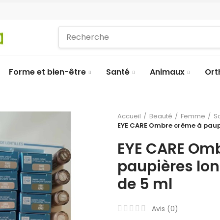
Forme et bien-être
Santé
Animaux
Ort
Accueil
Beauté
Femme
S
EYE CARE Ombre crème à paupi
EYE CARE Omb
paupières lo
de 5 ml
Avis (
0
)