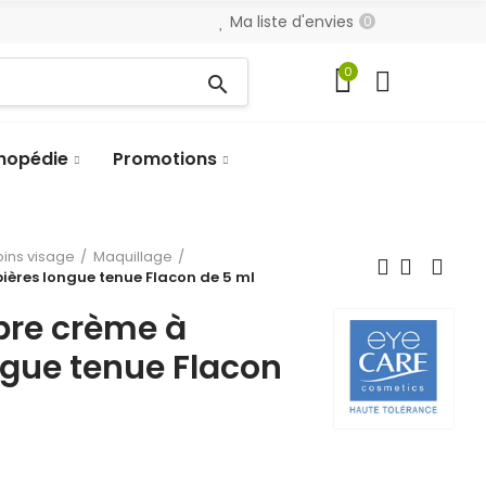
Ma liste d'envies
0
0
search
hopédie
Promotions
oins visage
Maquillage
ères longue tenue Flacon de 5 ml
re crème à
ngue tenue Flacon