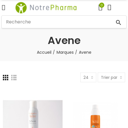
0
search
Avene
Accueil
Marques
Avene
24
Trier par