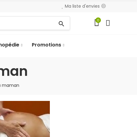
Ma liste d'envies
0
0
search
hopédie
Promotions
aman
 la maman