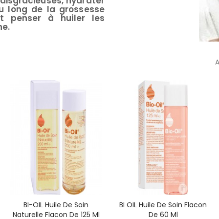
 disgracieuses, hydrater
u long de la grossesse
t penser à huiler les
ne.
A
BI-OIL Huile De Soin
BI OIL Huile De Soin Flacon
Naturelle Flacon De 125 Ml
De 60 Ml