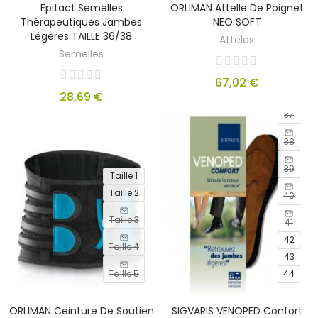
Epitact Semelles
ORLIMAN Attelle De Poignet
Thérapeutiques Jambes
NEO SOFT
Légères TAILLE 36/38
OUT
Atteles
OF
Semelles
STOCK
67,02 €
36
28,69 €
37
38
39
Taille 1
Taille 2
40
Taille 3
41
42
Taille 4
43
Taille 5
44
ORLIMAN Ceinture De Soutien
SIGVARIS VENOPED Confort