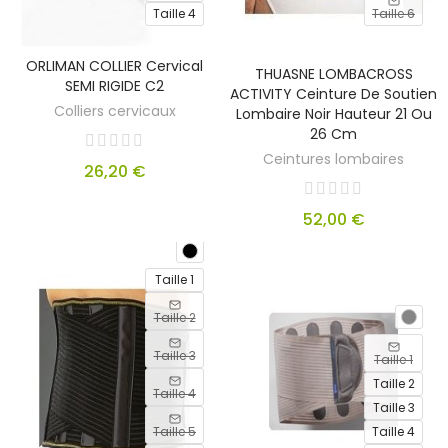
Taille 4
Taille 6
OUT
ORLIMAN COLLIER Cervical
OF
THUASNE LOMBACROSS
SEMI RIGIDE C2
STOCK
ACTIVITY Ceinture De Soutien
Colliers cervicaux
Lombaire Noir Hauteur 21 Ou
26 Cm
Ceintures lombaires
26,20 €
52,00 €
Taille 1
Taille 2
Taille 3
Taille 1
Taille 2
Taille 4
Taille 3
Taille 5
Taille 4