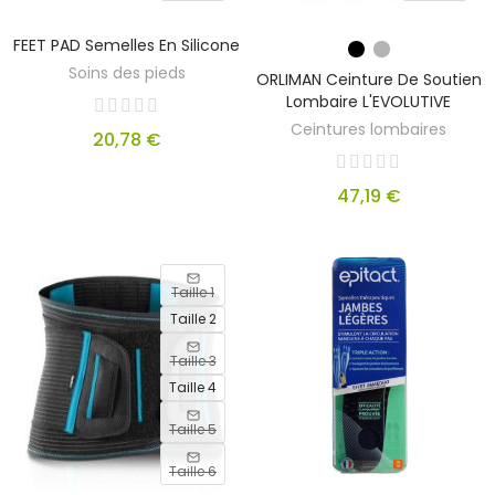
FEET PAD Semelles En Silicone
OUT
Soins des pieds
ORLIMAN Ceinture De Soutien
OF
STOCK
Lombaire L'EVOLUTIVE
Ceintures lombaires
20,78 €
47,19 €
Taille 1
Taille 2
Taille 3
Taille 4
Taille 5
Taille 6