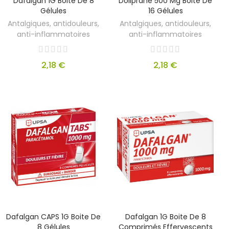
Dafalgan 1G Boite De 8
Doliprane 500 Mg Boite De
Gélules
16 Gélules
Antalgiques, antidouleurs,
Antalgiques, antidouleurs,
anti-inflammatoires
anti-inflammatoires
2,18 €
2,18 €
Dafalgan CAPS 1G Boite De
Dafalgan 1G Boite De 8
8 Gélules
Comprimés Effervescents