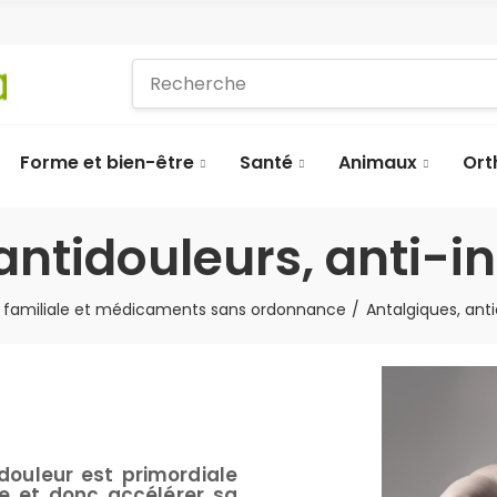
Forme et bien-être
Santé
Animaux
Ort
antidouleurs, anti-
 familiale et médicaments sans ordonnance
Antalgiques, ant
douleur est primordiale
e et donc accélérer sa