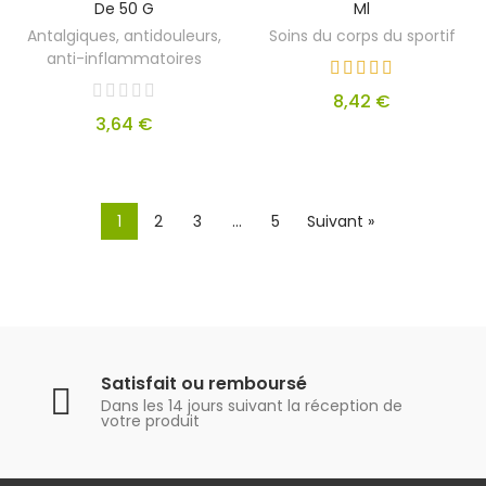
De 50 G
Ml
Antalgiques, antidouleurs,
Soins du corps du sportif
anti-inflammatoires
8,42 €
3,64 €
1
2
3
…
5
Suivant »
Satisfait ou remboursé
Dans les 14 jours suivant la réception de
votre produit