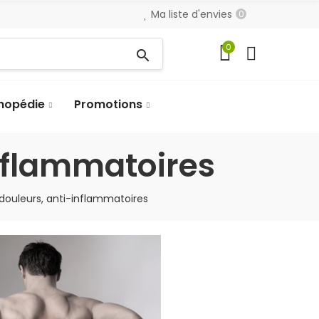
Ma liste d'envies
0
0
search
hopédie
Promotions
inflammatoires
idouleurs, anti-inflammatoires