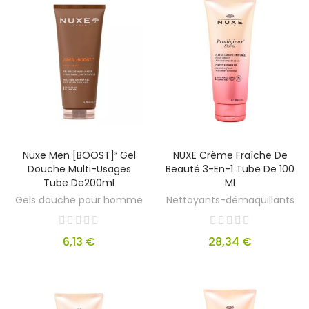
Nuxe Men [BOOST]³ Gel
NUXE Crème Fraîche De
Douche Multi-Usages
Beauté 3-En-1 Tube De 100
Tube De200ml
Ml
Gels douche pour homme
Nettoyants-démaquillants
6,13 €
28,34 €