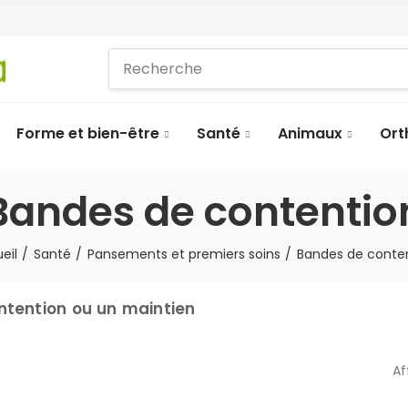
Forme et bien-être
Santé
Animaux
Ort
Bandes de contentio
eil
Santé
Pansements et premiers soins
Bandes de conte
ntention ou un maintien
Af