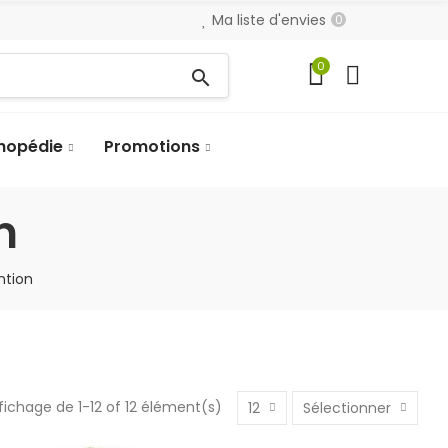
Ma liste d'envies
0
0
search
hopédie
Promotions
n
ntion
fichage de 1-12 of 12 élément(s)
12
Sélectionner