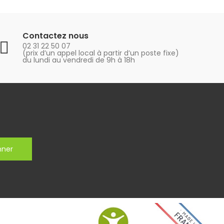
Contactez nous
02 31 22 50 07
(prix d’un appel local à partir d’un poste fixe)
du lundi au vendredi de 9h à 18h
nner