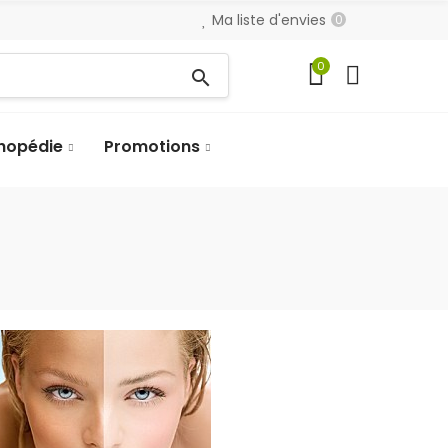
Ma liste d'envies
0
0
search
hopédie
Promotions