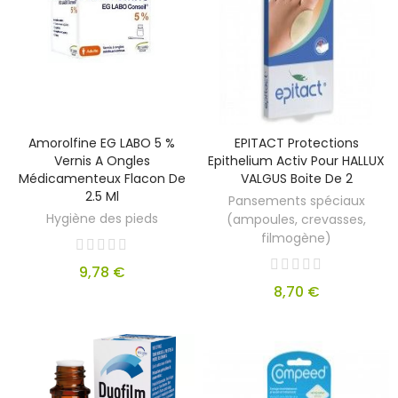
Amorolfine EG LABO 5 %
EPITACT Protections
Vernis A Ongles
Epithelium Activ Pour HALLUX
Médicamenteux Flacon De
VALGUS Boite De 2
2.5 Ml
Pansements spéciaux
Hygiène des pieds
(ampoules, crevasses,
filmogène)
9,78 €
8,70 €