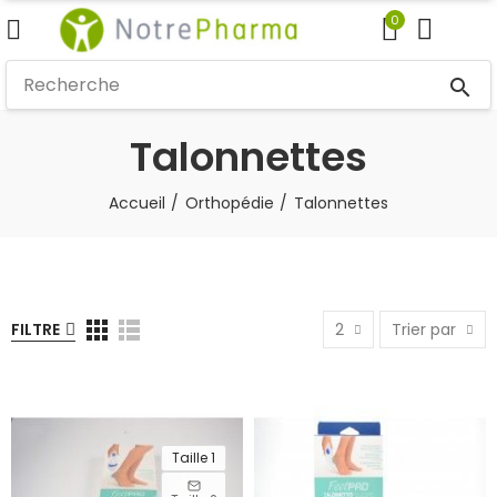
0
search
Talonnettes
Accueil
Orthopédie
Talonnettes
FILTRE
2
Trier par
Taille 1