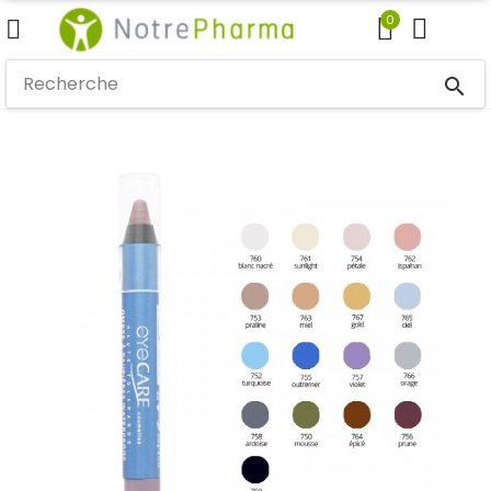
0
search