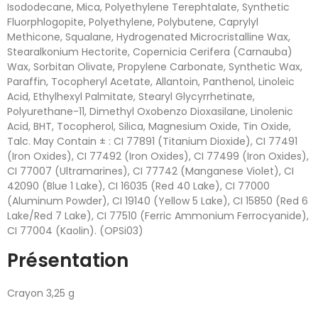
Isododecane, Mica, Polyethylene Terephtalate, Synthetic
Fluorphlogopite, Polyethylene, Polybutene, Caprylyl
Methicone, Squalane, Hydrogenated Microcristalline Wax,
Stearalkonium Hectorite, Copernicia Cerifera (Carnauba)
Wax, Sorbitan Olivate, Propylene Carbonate, Synthetic Wax,
Paraffin, Tocopheryl Acetate, Allantoin, Panthenol, Linoleic
Acid, Ethylhexyl Palmitate, Stearyl Glycyrrhetinate,
Polyurethane-11, Dimethyl Oxobenzo Dioxasilane, Linolenic
Acid, BHT, Tocopherol, Silica, Magnesium Oxide, Tin Oxide,
Talc. May Contain ± : CI 77891 (Titanium Dioxide), CI 77491
(Iron Oxides), CI 77492 (Iron Oxides), CI 77499 (Iron Oxides),
CI 77007 (Ultramarines), CI 77742 (Manganese Violet), CI
42090 (Blue 1 Lake), CI 16035 (Red 40 Lake), CI 77000
(Aluminum Powder), CI 19140 (Yellow 5 Lake), CI 15850 (Red 6
Lake/Red 7 Lake), CI 77510 (Ferric Ammonium Ferrocyanide),
CI 77004 (Kaolin). (OPSi03)
Présentation
Crayon 3,25 g