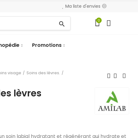
Ma liste d'envies
0
0
search
hopédie
Promotions
oins visage
Soins des lèvres.
es lèvres
un soin labial hydratant et régénérant qui hydrate et