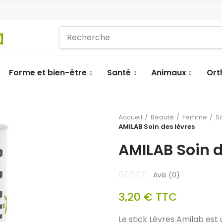
Forme et bien-être
Santé
Animaux
Ort
Accueil
Beauté
Femme
S
AMILAB Soin des lèvres
AMILAB Soin d
Avis (
0
)
3,20 €
TTC
Le stick Lèvres Amilab est 