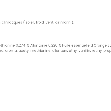
imatiques ( soleil, froid, vent, air marin ).
hionine 0,274 % Allantoïne 0,226 % Huile essentielle d'Orange Eth
era, aroma, acetyl methionine, allantoïn, ethyl vanillin, retinyl p