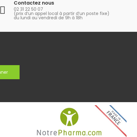
Contactez nous
02 31 22 50 07
(prix d’un appel local à partir d’un poste fixe)
du lundi au vendredi de 9h à 18h
nner