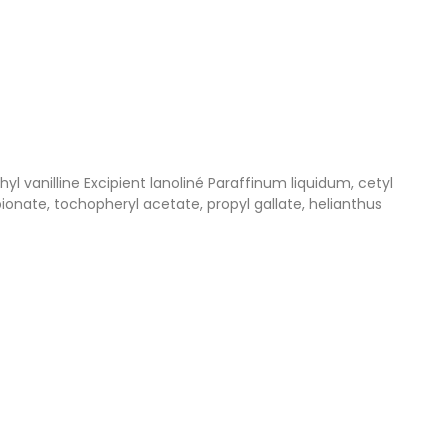
yl vanilline Excipient lanoliné Paraffinum liquidum, cetyl
ropionate, tochopheryl acetate, propyl gallate, helianthus