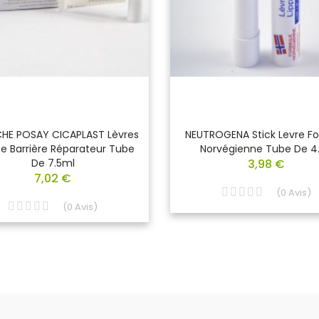
HE POSAY CICAPLAST Lèvres
NEUTROGENA Stick Levre F
 Barrière Réparateur Tube
Norvégienne Tube De 4
De 7.5ml
3,98 €
7,02 €
(
0
Avis
)
(
0
Avis
)