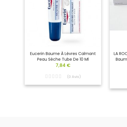
 Mains
Eucerin Baume À Lèvres Calmant
LA ROC
Peau Sèche Tube De 10 Ml
Baume
7,84 €
(
0
Avis
)