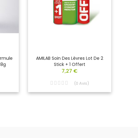
ormule
AMILAB Soin Des Lèvres Lot De 2
NEUTR
.8g
Stick + 1 Offert
Norv
7,27 €
(
0
Avis
)