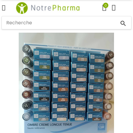
0
search