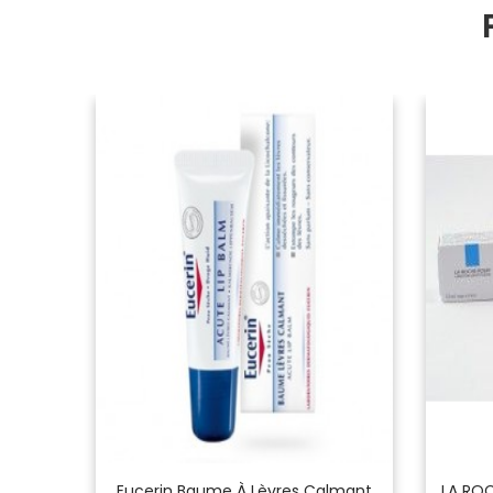
 Mains
Eucerin Baume À Lèvres Calmant
LA ROC