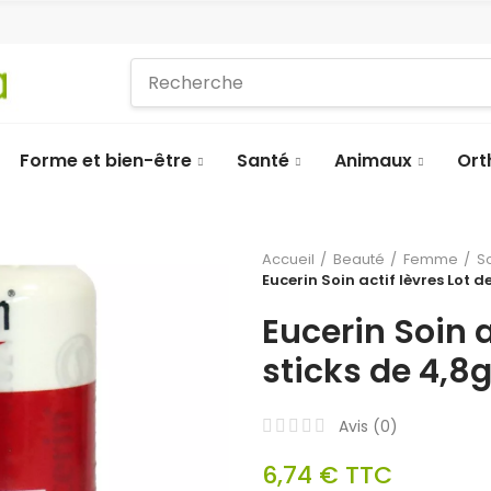
Forme et bien-être
Santé
Animaux
Ort
Accueil
Beauté
Femme
S
Eucerin Soin actif lèvres Lot d
Eucerin Soin a
sticks de 4,8
Avis (
0
)
6,74 €
TTC