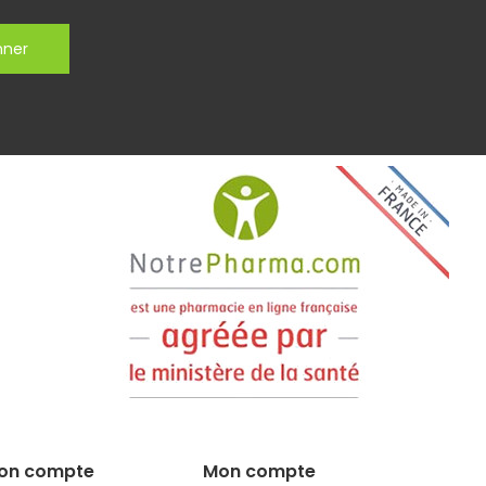
nner
on compte
Mon compte