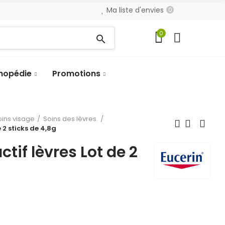
Ma liste d'envies
0
0
search
hopédie
Promotions
oins visage
Soins des lèvres.
e 2 sticks de 4,8g
ctif lèvres Lot de 2
g