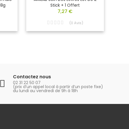
.8g
Stick + 1 Offert
Norv
7,27 €
(
0
Avis
)
Contactez nous
02 31 22 50 07
(prix d’un appel local à partir d’un poste fixe)
du lundi au vendredi de 9h à 18h