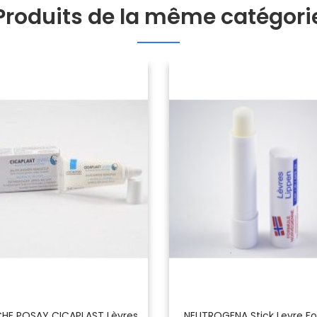
Produits de la même catégori
HE POSAY CICAPLAST Lèvres
NEUTROGENA Stick Levre F