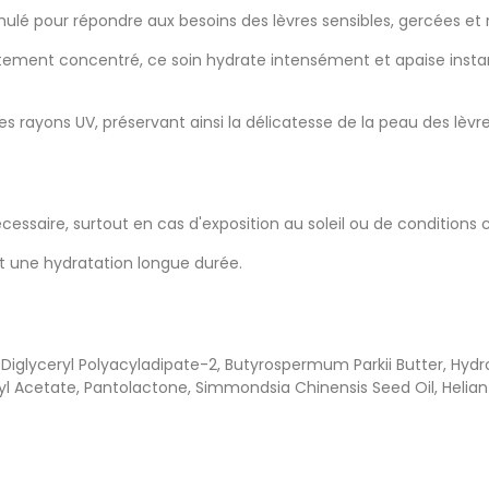
mulé pour répondre aux besoins des lèvres sensibles, gercées et
autement concentré, ce soin hydrate intensément et apaise insta
es rayons UV, préservant ainsi la délicatesse de la peau des lèvre
essaire, surtout en cas d'exposition au soleil ou de conditions cl
et une hydratation longue durée.
-Diglyceryl Polyacyladipate-2, Butyrospermum Parkii Butter, Hy
l Acetate, Pantolactone, Simmondsia Chinensis Seed Oil, Helianth