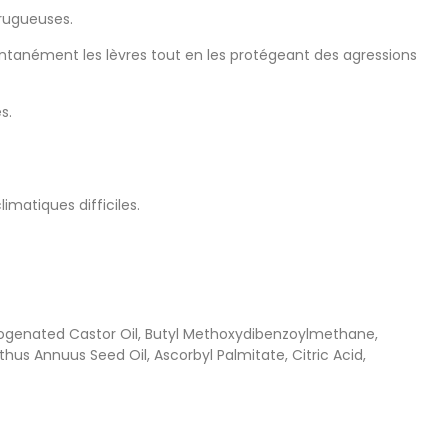
 rugueuses.
ntanément les lèvres tout en les protégeant des agressions
s.
imatiques difficiles.
drogenated Castor Oil, Butyl Methoxydibenzoylmethane,
us Annuus Seed Oil, Ascorbyl Palmitate, Citric Acid,