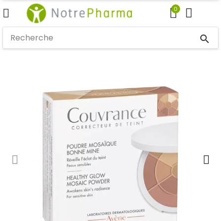
0
search