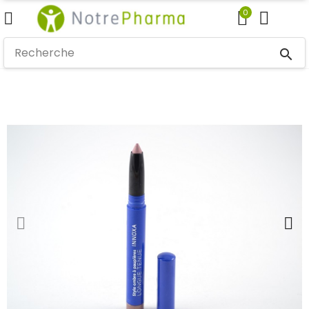
0
search