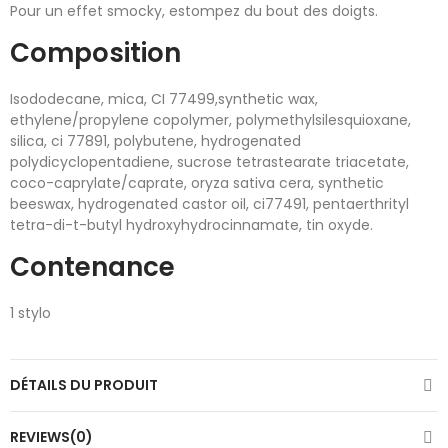
Pour un effet smocky, estompez du bout des doigts.
Composition
Isododecane, mica, CI 77499,synthetic wax,
ethylene/propylene copolymer, polymethylsilesquioxane,
silica, ci 77891, polybutene, hydrogenated
polydicyclopentadiene, sucrose tetrastearate triacetate,
coco-caprylate/caprate, oryza sativa cera, synthetic
beeswax, hydrogenated castor oil, ci77491, pentaerthrityl
tetra-di-t-butyl hydroxyhydrocinnamate, tin oxyde.
Contenance
1 stylo
DÉTAILS DU PRODUIT
REVIEWS(0)