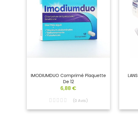
dre
IMODIUMDUO Comprimé Plaquette
LANS
chets
De 12
6,88 €
(
0
Avis
)