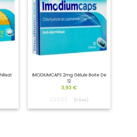
ilisat
IMODIUMCAPS 2mg Gélule Boite De
MIC
12
Ré
3,93 €
(
0
Avis
)