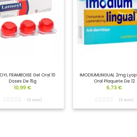
OYL FRAMBOISE Gel Oral 10
IMODIUMLINGUAL 2mg Lyoph
Doses De 15g
Oral Plaquete De 12
10,99 €
6,73 €
(
0
Avis
)
(
0
Avis
)