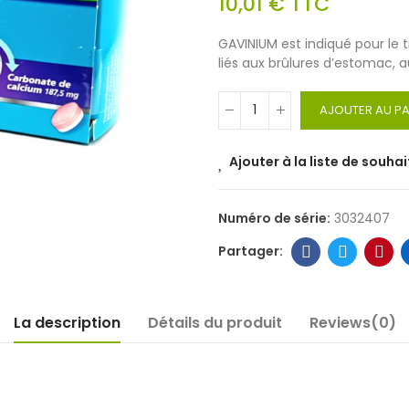
10,01 €
TTC
GAVINIUM est indiqué pour le 
liés aux brûlures d’estomac, au
AJOUTER AU PA
Ajouter à la liste de souhai
Numéro de série:
3032407
La description
Détails du produit
Reviews(0)