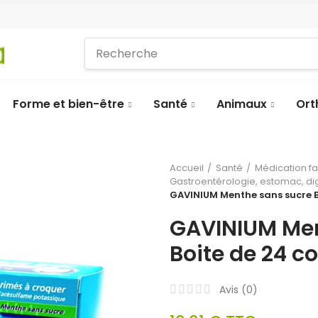
Forme et bien-être
Santé
Animaux
Ort
Accueil
Santé
Médication f
Gastroentérologie, estomac, di
GAVINIUM Menthe sans sucre 
GAVINIUM Men
Boite de 24 
Avis (
0
)