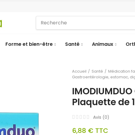
Forme et bien-être
Santé
Animaux
Ort
Accueil
Santé
Médication f
Gastroentérologie, estomac, di
IMODIUMDUO
Plaquette de 
Avis (
0
)
6,88 €
TTC