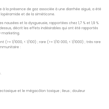
e à la présence de gaz associée à une diarrhée aiguë, a été
 lopéramide et de la siméticone.
s nausées et la dysgueusie, rapportées chez 1,7 % et 1,9 %
ssus, décrit les effets indésirables qui ont été rapportés
t-marketing.
 (>= 1/1000, < 1/100) ; rare (>= 1/10 000, < 1/1000) ; très rare
mmunitaire :
.
ctasique et le mégacôlon toxique ; ileus ; douleur