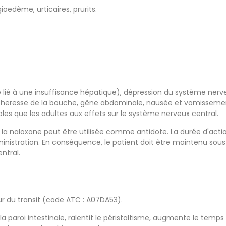
oedème, urticaires, prurits.
ié à une insuffisance hépatique), dépression du système nerve
écheresse de la bouche, gêne abdominale, nausée et vomissement, 
les que les adultes aux effets sur le système nerveux central.
la naloxone peut être utilisée comme antidote. La durée d'actio
dministration. En conséquence, le patient doit être maintenu so
ntral.
r du transit (code ATC : A07DA53).
 paroi intestinale, ralentit le péristaltisme, augmente le temps de