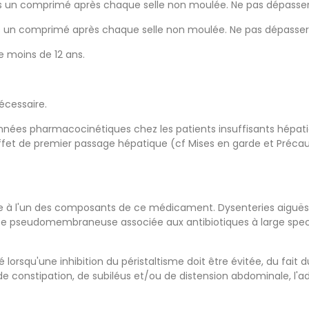
uis un comprimé après chaque selle non moulée. Ne pas dépasser
is un comprimé après chaque selle non moulée. Ne pas dépasser 
e moins de 12 ans.
écessaire.
onnées pharmacocinétiques chez les patients insuffisants hépatiq
effet de premier passage hépatique (cf Mises en garde et Précau
nue à l'un des composants de ce médicament. Dysenteries aiguës 
ite pseudomembraneuse associée aux antibiotiques à large spect
orsqu'une inhibition du péristaltisme doit être évitée, du fait d
e constipation, de subiléus et/ou de distension abdominale, l'