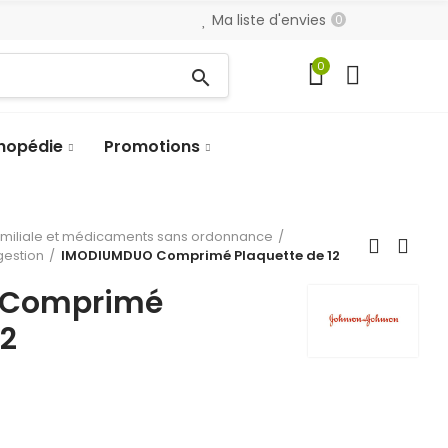
Ma liste d'envies
0
0
search
hopédie
Promotions
amiliale et médicaments sans ordonnance
gestion
IMODIUMDUO Comprimé Plaquette de 12
 Comprimé
12