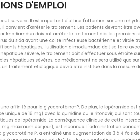
IONS D'EMPLOI
ut survenir. Il est important d'attirer l'attention sur une réhyd
il convient d'arrêter le traitement. Les patients devront être av
e par Imodiumduo doivent arrêter le traitement dès les premiers 
rus du sida ayant une colite infectieuse bactérienne et virale tra
sants hépatiques, l'utilisation d'Imodiumduo doit se faire avec
hépatique sévère, le traitement doit s'effectuer sous étroite sur
bles hépatiques sévères, ce médicament ne sera utilisé que sur 
n traitement étiologique devra être institué dans la mesure du
une affinité pour la glycoprotéine-P. De plus, le lopéramide e
nique de 16 mg) avec la quinidine ou le ritonavir, qui sont tous
ques de lopéramide. La conséquence clinique de cette interacti
mg maximum par jour), est inconnue. L'administration concom
la glycoprotéine P, a entraîné une augmentation de 3 à 4 fois 
enté approximativement de 2 fois la concentration du lopéramide.