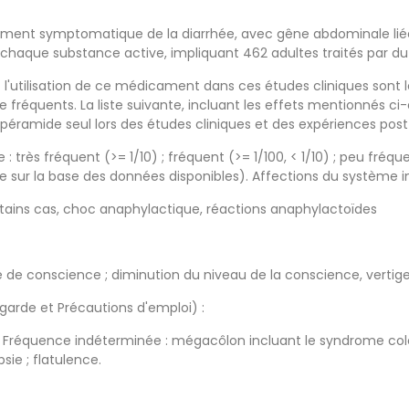
aitement symptomatique de la diarrhée, avec gêne abdominale lié
chaque substance active, impliquant 462 adultes traités par du
l'utilisation de ce médicament dans ces études cliniques sont le
réquents. La liste suivante, incluant les effets mentionnés ci-de
lopéramide seul lors des études cliniques et des expériences pos
très fréquent (>= 1/10) ; fréquent (>= 1/100, < 1/10) ; peu fréquent
e sur la base des données disponibles). Affections du système i
rtains cas, choc anaphylactique, réactions anaphylactoïdes
de conscience ; diminution du niveau de la conscience, vertige
garde et Précautions d'emploi) :
n. Fréquence indéterminée : mégacôlon incluant le syndrome cole
ie ; flatulence.