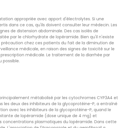
ratation appropriée avec apport d'électrolytes. Si une
ertis dans ce cas, qu'ils doivent consulter leur médecin. Les
signes de distension abdominale. Des cas isolés de
itée par le chlorhydrate de lopéramide. Bien qu'il n'existe
 précaution chez ces patients du fait de la diminution de
veillance médicale, en raison des signes de toxicité sur le
prescription médicale. Le traitement de la diarrhée par
 possible.
st principalement métabolisé par les cytochromes CYP3A4 et
 les deux des inhibiteurs de la glycoprotéine-P, a entraîné
on avec les inhibiteurs de la glycoprotéine-P, quand le
itante de lopéramide (dose unique de 4 mg) et
des concentrations plasmatiques du lopéramide. Dans cette
 L'association de l'itraconazole et du gemfibrozil a