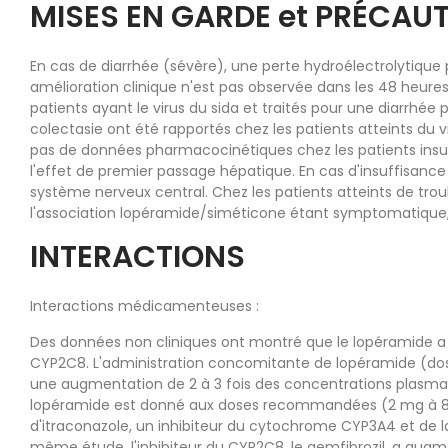
MISES EN GARDE et PRÉCAUT
En cas de diarrhée (sévère), une perte hydroélectrolytique pe
amélioration clinique n'est pas observée dans les 48 heures, 
patients ayant le virus du sida et traités pour une diarrhé
colectasie ont été rapportés chez les patients atteints du vi
pas de données pharmacocinétiques chez les patients insuffi
l'effet de premier passage hépatique. En cas d'insuffisance 
système nerveux central. Chez les patients atteints de trou
l'association lopéramide/siméticone étant symptomatique, u
INTERACTIONS
Interactions médicamenteuses :
Des données non cliniques ont montré que le lopéramide a 
CYP2C8. L'administration concomitante de lopéramide (dose u
une augmentation de 2 à 3 fois des concentrations plasmati
lopéramide est donné aux doses recommandées (2 mg à 8 
d'itraconazole, un inhibiteur du cytochrome CYP3A4 et de 
même étude, l'inhibiteur du CYP2C8, le gemfibrozil, a augm