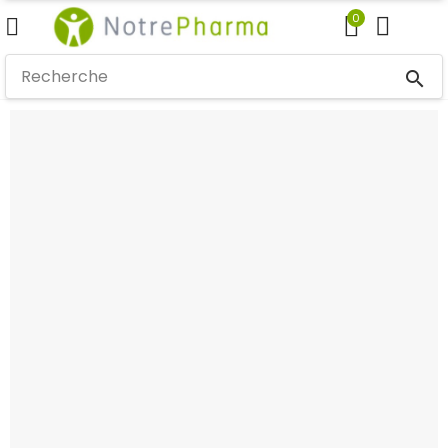
0
search