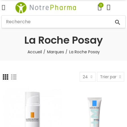
0
search
La Roche Posay
Accueil
Marques
La Roche Posay
24
Trier par