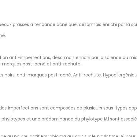
s peaux grasses à tendance acnéique, désormais enrichi par la s
né.
tion anti-imperfections, désormais enrichi par la science du mi
nti-marques post-acné et anti-rechute.
ints noirs, anti-marques post-acné. Anti-rechute. Hypoallergén
 des imperfections sont composées de plusieurs sous-types app
phylotypes et une prédominance du phylotype IA1 sont associés à
e au nouvel actif Phylobioma qui agit sur le phylotype IA1 pour 