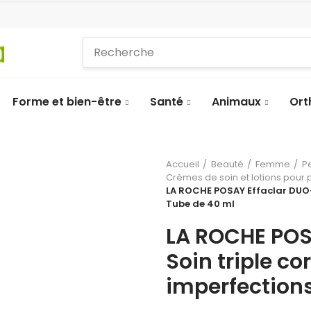
Forme et bien-être
Santé
Animaux
Ort
Accueil
Beauté
Femme
P
Crèmes de soin et lotions pour
LA ROCHE POSAY Effaclar DUO+
Tube de 40 ml
LA ROCHE POS
Soin triple co
imperfection