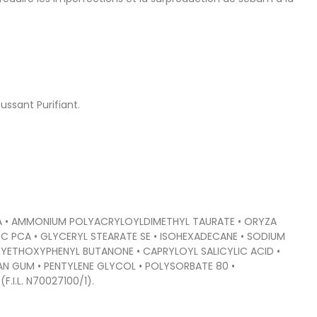
ssant Purifiant.
LICA • AMMONIUM POLYACRYLOYLDIMETHYL TAURATE • ORYZA
NC PCA • GLYCERYL STEARATE SE • ISOHEXADECANE • SODIUM
YETHOXYPHENYL BUTANONE • CAPRYLOYL SALICYLIC ACID •
HAN GUM • PENTYLENE GLYCOL • POLYSORBATE 80 •
I.L. N70027100/1).