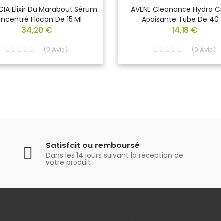
IA Elixir Du Marabout Sérum
AVENE Cleanance Hydra 
ncentré Flacon De 15 Ml
Apaisante Tube De 40 
34,20 €
14,18 €
(
0
Avis
)
(
0
Avis
)
Satisfait ou remboursé
Dans les 14 jours suivant la réception de
votre produit