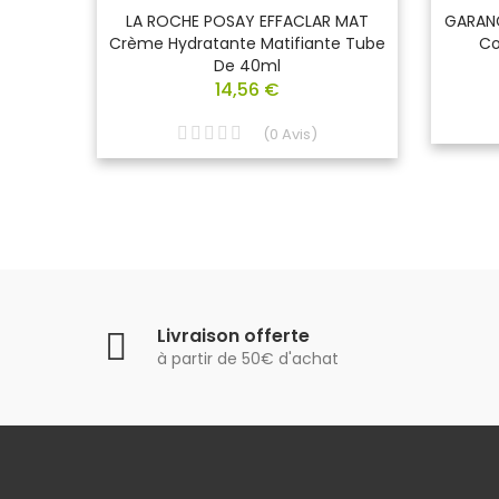
omed
LA ROCHE POSAY EFFACLAR MAT
GARANC
ions
Crème Hydratante Matifiante Tube
Co
De 40ml
14,56 €
(
0
Avis
)
Livraison offerte
à partir de 50€ d'achat