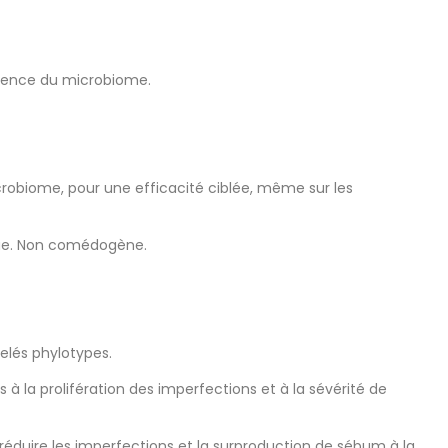
cience du microbiome.
crobiome, pour une efficacité ciblée, même sur les
ique. Non comédogène.
elés phylotypes.
 la prolifération des imperfections et à la sévérité de
réduire les imperfections et la surproduction de sébum à la