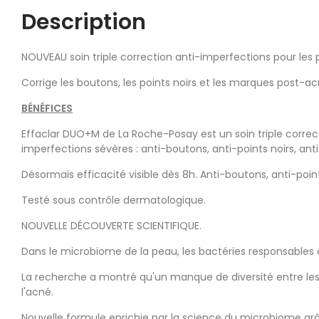
Description
NOUVEAU soin triple correction anti-imperfections pour le
Corrige les boutons, les points noirs et les marques post-ac
BÉNÉFICES
Effaclar DUO+M de La Roche-Posay est un soin triple correc
imperfections sévères : anti-boutons, anti-points noirs, a
Désormais efficacité visible dès 8h. Anti-boutons, anti-po
Testé sous contrôle dermatologique.
NOUVELLE DÉCOUVERTE SCIENTIFIQUE.
Dans le microbiome de la peau, les bactéries responsables
La recherche a montré qu'un manque de diversité entre les 
l'acné.
Nouvelle formule enrichie par la science du microbiome grâc