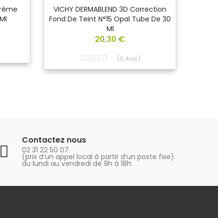
Crème
VICHY DERMABLEND 3D Correction
VICH
Ml
Fond De Teint N°15 Opal Tube De 30
Flui
Ml
20,30 €
(
0
Avis
)
Contactez nous
02 31 22 50 07
(prix d’un appel local à partir d’un poste fixe)
du lundi au vendredi de 9h à 18h