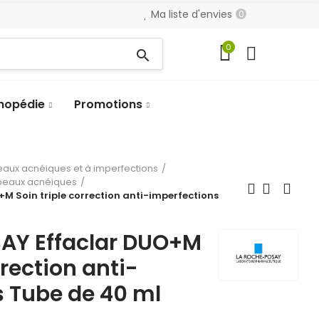
Ma liste d'envies
0
0
search
hopédie
Promotions
eaux acnéiques et à imperfections
 peaux acnéiques
M Soin triple correction anti-imperfections
AY Effaclar DUO+M
rrection anti-
s Tube de 40 ml