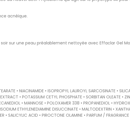
ance acnéique.
 soir sur une peau préalablement nettoyée avec Effaclar Gel Mou
STEARATE • NIACINAMIDE • ISOPROPYL LAUROYL SARCOSINATE • SI
EXTRACT • POTASSIUM CETYL PHOSPHATE • SORBITAN OLEATE • ZI
ECANEDIOL • MANNOSE • POLOXAMER 338 • PROPANEDIOL • HYDROX
TRISODIUM ETHYLENEDIAMINE DISUCCINATE • MALTODEXTRIN • XANT
SALICYLIC ACID • PIROCTONE OLAMINE • PARFUM / FRAGRANCE (F.