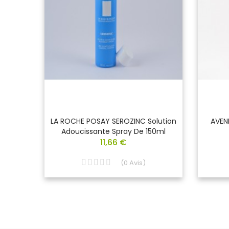
 De
LA ROCHE POSAY SEROZINC Solution
AVEN
00 Ml
Adoucissante Spray De 150ml
11,66 €
(
0
Avis
)