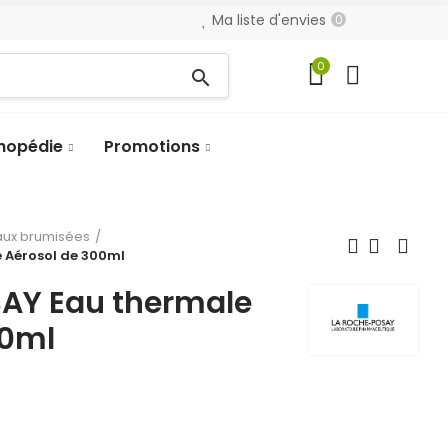
Ma liste d'envies
0
0
search
hopédie
Promotions
aux brumisées
 Aérosol de 300ml
AY Eau thermale
00ml