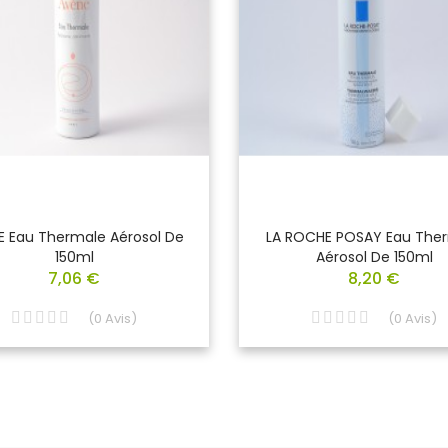
E Eau Thermale Aérosol De
LA ROCHE POSAY Eau The
150ml
Aérosol De 150ml
7,06 €
8,20 €
(
0
Avis
)
(
0
Avis
)