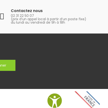
Contactez nous
02 31 22 50 07
(prix d’un appel local à partir d’un poste fixe)
du lundi au vendredi de 9h à 18h
nner