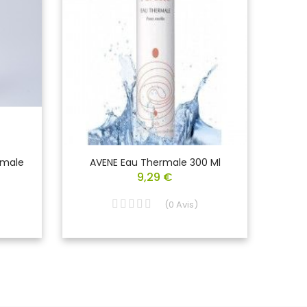
rmale
AVENE Eau Thermale 300 Ml
AVENE 
9,29 €
(
0
Avis
)