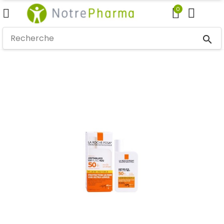
0
search