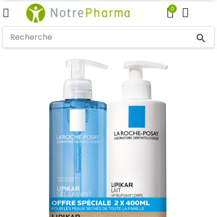
0
search