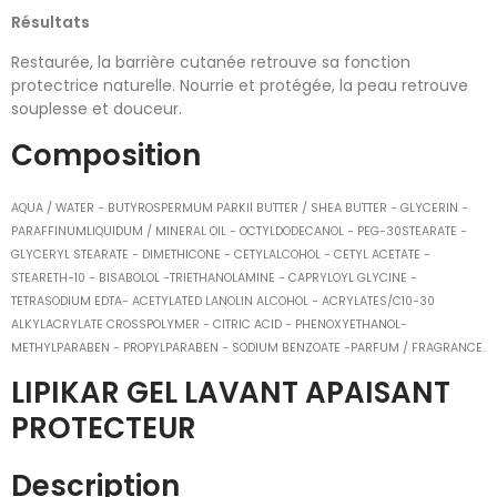
Résultats
Restaurée, la barrière cutanée retrouve sa fonction
protectrice naturelle. Nourrie et protégée, la peau retrouve
souplesse et douceur.
Composition
AQUA / WATER − BUTYROSPERMUM PARKII BUTTER / SHEA BUTTER − GLYCERIN −
PARAFFINUMLIQUIDUM / MINERAL OIL − OCTYLDODECANOL − PEG−30STEARATE −
GLYCERYL STEARATE − DIMETHICONE − CETYLALCOHOL − CETYL ACETATE −
STEARETH−10 − BISABOLOL −TRIETHANOLAMINE − CAPRYLOYL GLYCINE −
TETRASODIUM EDTA− ACETYLATED LANOLIN ALCOHOL − ACRYLATES/C10−30
ALKYLACRYLATE CROSSPOLYMER − CITRIC ACID − PHENOXYETHANOL−
METHYLPARABEN − PROPYLPARABEN − SODIUM BENZOATE −PARFUM / FRAGRANCE.
LIPIKAR GEL LAVANT APAISANT
PROTECTEUR
Description