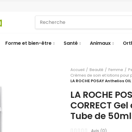
Forme et bien-être
Santé
Animaux
Ort
Accueil
Beauté
Femme
P
Crèmes de soin et lotions pour
LA ROCHE POSAY Anthelios OI
LA ROCHE POS
CORRECT Gel 
Tube de 50ml
Avis (
0
)