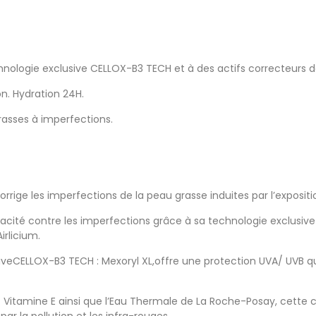
echnologie exclusive CELLOX-B3 TECH et à des actifs correcteurs 
on. Hydration 24H.
grasses à imperfections.
rrige les imperfections de la peau grasse induites par l’exposit
acité contre les imperfections grâce à sa technologie exclusiv
irlicium.
eCELLOX-B3 TECH : Mexoryl XL,offre une protection UVA/ UVB qui
itamine E ainsi que l’Eau Thermale de La Roche-Posay, cette cr
par la pollution et les infra-rouges.