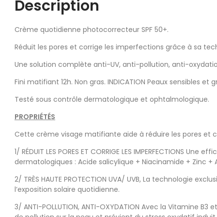
Description
Crème quotidienne photocorrecteur SPF 50+.
Réduit les pores et corrige les imperfections grâce à sa t
Une solution complète anti-UV, anti-pollution, anti-oxydati
Fini matifiant 12h. Non gras. INDICATION Peaux sensibles et 
Testé sous contrôle dermatologique et ophtalmologique.
PROPRIÉTÉS
Cette crème visage matifiante aide à réduire les pores et co
1/ RÉDUIT LES PORES ET CORRIGE LES IMPERFECTIONS Une effic
dermatologiques : Acide salicylique + Niacinamide + Zinc + A
2/ TRÈS HAUTE PROTECTION UVA/ UVB, La technologie exclusiv
l’exposition solaire quotidienne.
3/ ANTI-POLLUTION, ANTI-OXYDATION Avec la Vitamine B3 et V
de pollution sur la peau et prévient du stress oxydatif induit 