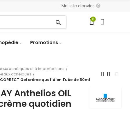
Ma liste d'envies
0
0
search
hopédie
Promotions
eaux acnéiques et à imperfections
 peaux acnéiques
L CORRECT Gel crème quotidien Tube de 50ml
AY Anthelios OIL
crème quotidien