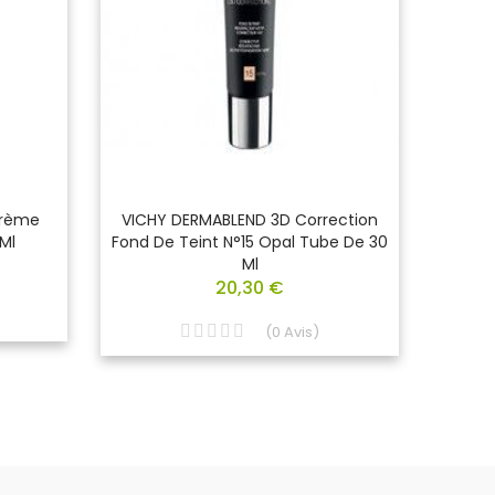
Crème
VICHY DERMABLEND 3D Correction
VICH
Ml
Fond De Teint N°15 Opal Tube De 30
Flui
Ml
20,30 €
(
0
Avis
)