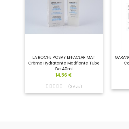
omed
LA ROCHE POSAY EFFACLAR MAT
GARANC
ions
Crème Hydratante Matifiante Tube
Co
De 40ml
14,56 €
(
0
Avis
)