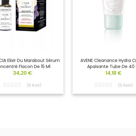
IA Elixir Du Marabout Sérum
AVENE Cleanance Hydra 
ncentré Flacon De 15 Ml
Apaisante Tube De 40 
34,20 €
14,18 €
(
0
Avis
)
(
0
Avis
)