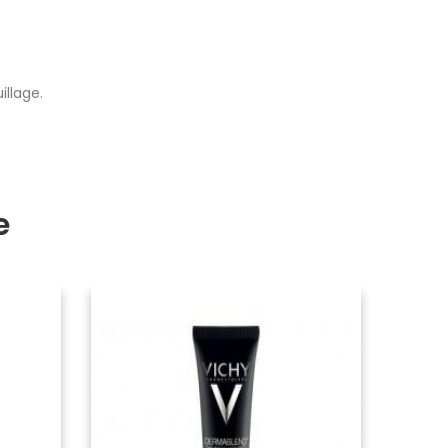
llage.
e