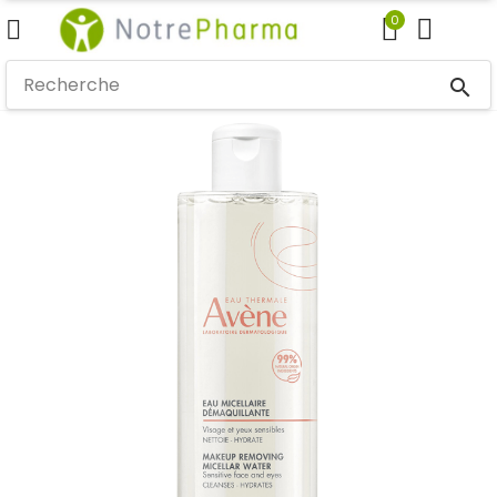
0
search