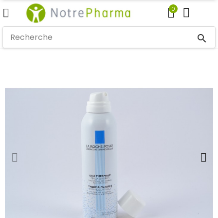
0
search