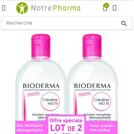
0
search