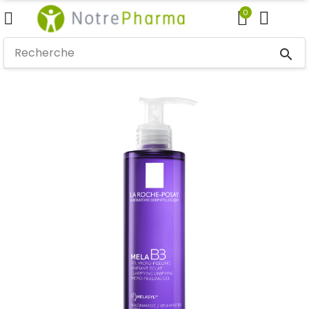
0
search