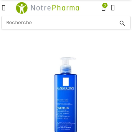
0
search