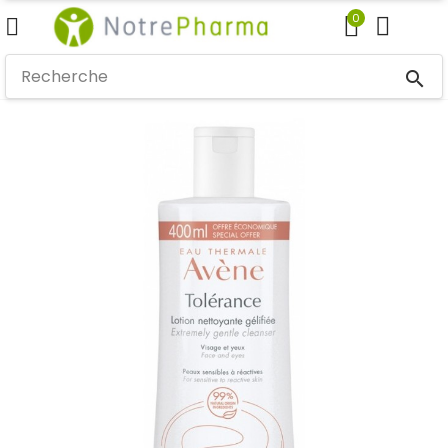
0
search