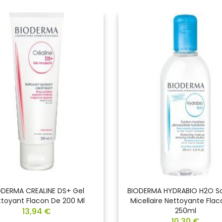
ODERMA CREALINE DS+ Gel
BIODERMA HYDRABIO H2O So
toyant Flacon De 200 Ml
Micellaire Nettoyante Fla
13,94 €
250ml
10,30 €