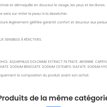
toie et démaquille en douceur le visage, les yeux et les lèvres.
 sans sur-irriter la peau ni la dessécher.
ture légèrement gélifiée garantit confort et douceur aux peaux l
UX SENSIBLES À RÉACTIVES.
OHOL. AQUAPHILUS DOLOMIAE EXTRACT FILTRATE. ARGININE. CAPR
HATE. SODIUM BENZOATE. SODIUM CETEARYL SULFATE. SODIUM HY
quement la composition du produit avant son achat.
Produits de la même catégori