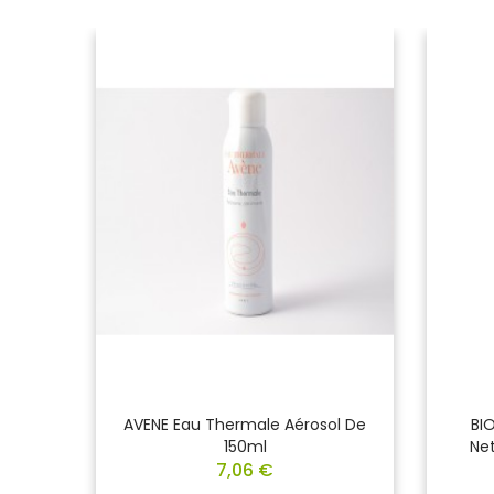
isante
AVENE Eau Thermale Aérosol De
BI
200ml
150ml
Net
7,06 €