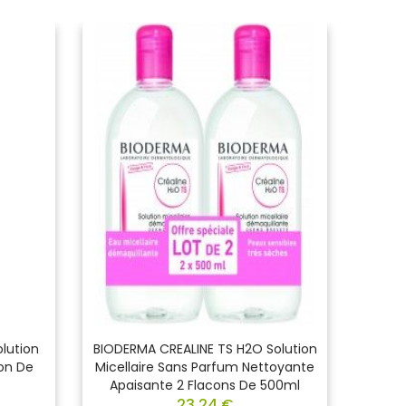
lution
BIODERMA CREALINE TS H2O Solution
LA 
con De
Micellaire Sans Parfum Nettoyante
Apaisante 2 Flacons De 500ml
23,24 €