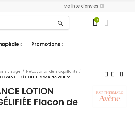
Ma liste d'envies
0
0
search
hopédie
Promotions
oins visage
Nettoyants-démaquillants
OYANTE GÉLIFIÉE Flacon de 200 ml
ANCE LOTION
ÉLIFIÉE Flacon de