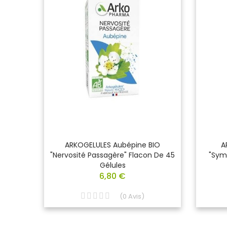
re La
ARKOGELULES Aubépine BIO
A
 Du
"nervosité Passagère" Flacon De 45
"Sym
Gélules
6,80 €
(
0
Avis
)