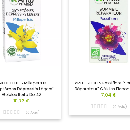
RKOGELULES Millepertuis
ARKOGELULES Passiflore "S
ptômes Dépressifs Légers"
Réparateur" Gélules Flacon
Gélules Boite De 42
7,04 €
10,73 €
(
0
Avis
)
(
0
Avis
)