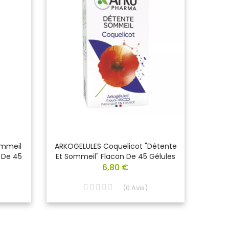
ommeil
ARKOGELULES Coquelicot "Détente
ARKOGE
 De 45
Et Sommeil" Flacon De 45 Gélules
Nerv
6,80 €
(
0
Avis
)