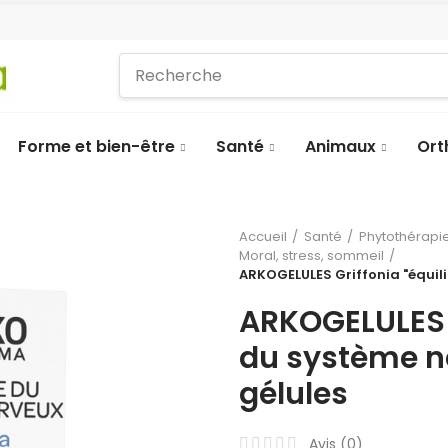
Forme et bien-être
Santé
Animaux
Ort
Accueil
Santé
Phytothérapie
Moral, stress, sommeil
ARKOGELULES Griffonia "équili
ARKOGELULES G
du système ne
gélules
Avis (
0
)