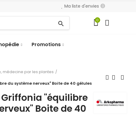
Ma liste d'envies
0
0
search
hopédie
Promotions
, médecine par les plantes
bre du système nerveux" Boite de 40 gélules
riffonia "équilibre
rveux" Boite de 40