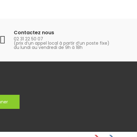
Contactez nous
02 31 22 50 07
(prix d’un appel local à partir d’un poste fixe)
du lundi au vendredi de 9h à 18h
nner